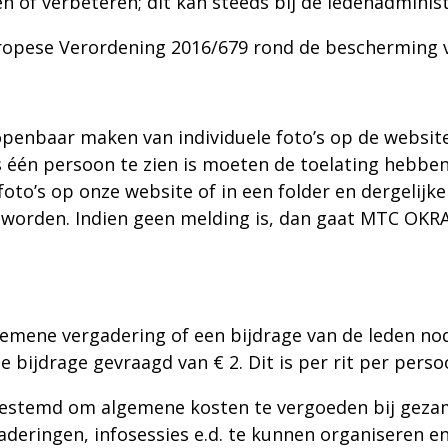
 of verbeteren; dit kan steeds bij de ledenadminist
ropese Verordening 2016/679 rond de bescherming v
penbaar maken van individuele foto’s op de website,
ts één persoon te zien is moeten de toelating hebb
to’s op onze website of in een folder en dergelijke
d worden. Indien geen melding is, dan gaat MTC OKR
lgemene vergadering of een bijdrage van de leden nod
 bijdrage gevraagd van € 2. Dit is per rit per perso
estemd om algemene kosten te vergoeden bij gezamen
deringen, infosessies e.d. te kunnen organiseren 