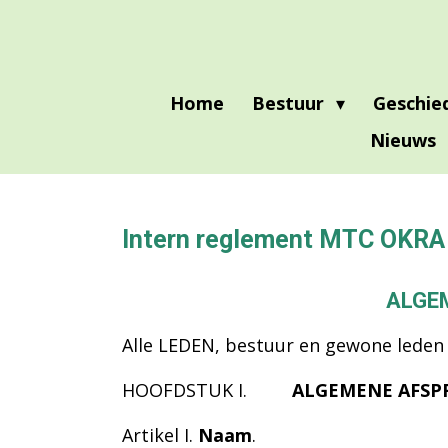
Ga
direct
naar
Home
Bestuur
Geschie
de
hoofdinhoud
Nieuws
Intern reglement MTC OKR
ALGEM
Alle LEDEN, bestuur en gewone leden
HOOFDSTUK I.
ALGEMENE AFSP
Artikel I
.
Naam
.