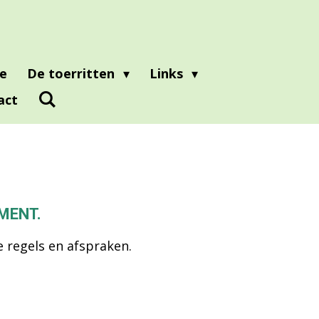
e
De toerritten
Links
act
EMENT.
 regels en afspraken.