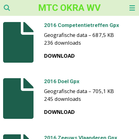
MTC OKRA WV
Ga
direct
naar
2016 Competentietreffen Gpx
de
Geografische data – 687,5 KB
hoofdinhoud
236 downloads
DOWNLOAD
2016 Doel Gpx
Geografische data – 705,1 KB
245 downloads
DOWNLOAD
2016 Zeeuws Vlaanderen Gpx