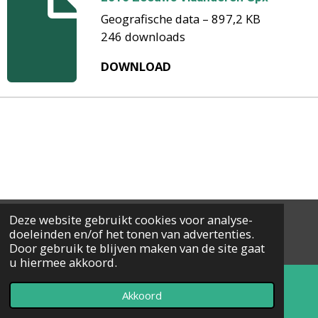
Geografische data – 897,2 KB
246 downloads
DOWNLOAD
Deze website gebruikt cookies voor analyse-
© 2024 - 2026 MTCOKRAWV
doeleinden en/of het tonen van advertenties.
Powered by
JouwWeb
Door gebruik te blijven maken van de site gaat
u hiermee akkoord.
Akkoord
E-mailadres
Telefoonnummer
Kaart