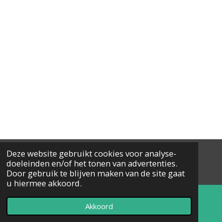
Deze website gebruikt cookies voor analyse-
© 2024 - 2026 MTCOKRAWV
doeleinden en/of het tonen van advertenties.
Powered by
JouwWeb
Door gebruik te blijven maken van de site gaat
u hiermee akkoord.
Akkoord
E-mailadres
Telefoonnummer
Kaart